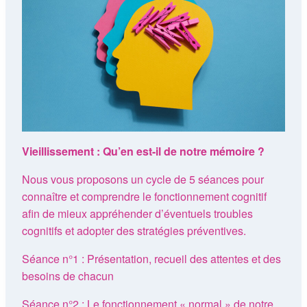
Vieillissement : Qu’en est-il de notre mémoire ?
Nous vous proposons un cycle de 5 séances pour
connaître et comprendre le fonctionnement cognitif
afin de mieux appréhender d’éventuels troubles
cognitifs et adopter des stratégies préventives.
Séance n°1 : Présentation, recueil des attentes et des
besoins de chacun
Séance n°2 : Le fonctionnement « normal » de notre